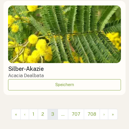
Silber-Akazie
Acacia Dealbata
Speichern
First
Previous
(current)
More
Next
Last
«
‹
1
2
3
…
707
708
›
»