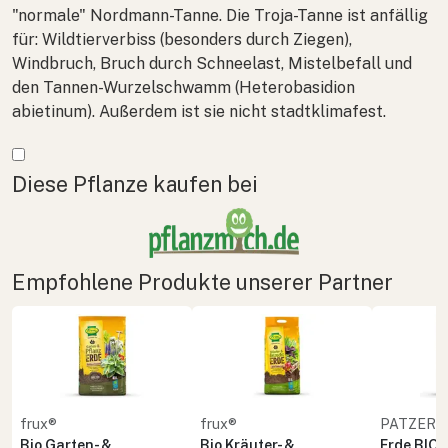
"normale" Nordmann-Tanne. Die Troja-Tanne ist anfällig
für: Wildtierverbiss (besonders durch Ziegen),
Windbruch, Bruch durch Schneelast, Mistelbefall und
den Tannen-Wurzelschwamm (
Heterobasidion
abietinum
). Außerdem ist sie nicht stadtklimafest.
Mehr anzeigen
Diese Pflanze kaufen bei
Empfohlene Produkte unserer Partner
frux®
frux®
PATZER 
Bio Garten- &
Bio Kräuter- &
Erde BIO 