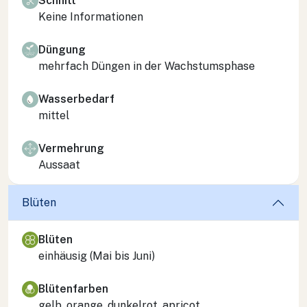
Schnitt
Keine Informationen
Düngung
mehrfach Düngen in der Wachstumsphase
Wasserbedarf
mittel
Vermehrung
Aussaat
Blüten
Blüten
einhäusig (Mai bis Juni)
Blütenfarben
gelb, orange, dunkelrot, apricot