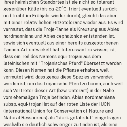
ihres heimischen Standortes ist sie nicht so tolerant
gegenüber Kälte (bis ca -20°C, friert eventuell zurück
und treibt im Frühjahr wieder durch), gleicht das aber
mit einer relativ hohen Hitzetoleranz wieder aus. Es wird
vermutet, dass die Troja-Tanne als Kreuzung aus
Abies
nordmanniana
und
Abies cephalonica
entstanden ist,
sowie sich eventuell aus einer bereits ausgestorbenen
Tannen-Art entwickelt hat. Interessant zu wissen, ist,
dass ein Teil des Namens
equi-trojani
aus dem
lateinischen mit "Trojanisches Pferd" übersetzt werden
kann. Diesen Namen hat die Pflanze erhalten, weil
vermutet wird, dass genau diese Spezies verwendet
worden ist, um das trojanische Pferd zu bauen, auch weil
sich Vertreter dieser Art (bzw. Unterart) in der Nähe
vom ehemaligen Troja befinden.
Abies nordmanniana
subsp.
equi-trojani
ist auf der roten Liste der IUCN
(international Union for Conservation of Nature and
Natural Ressources) als "stark gefährdet" eingetragen,
weshalb sie deutlich schwieriger zu finden ist, als eine