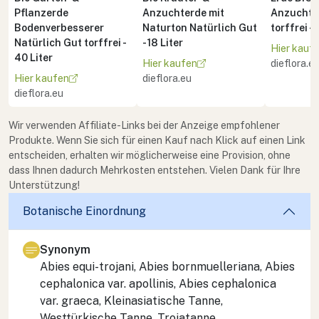
Pflanzerde
Anzuchterde mit
Anzucht 
Bodenverbesserer
Naturton Natürlich Gut
torffrei - 
Natürlich Gut torffrei -
- 18 Liter
Hier kauf
40 Liter
Hier kaufen
dieflora.e
Hier kaufen
dieflora.eu
dieflora.eu
Wir verwenden Affiliate-Links bei der Anzeige empfohlener
Produkte. Wenn Sie sich für einen Kauf nach Klick auf einen Link
entscheiden, erhalten wir möglicherweise eine Provision, ohne
dass Ihnen dadurch Mehrkosten entstehen. Vielen Dank für Ihre
Unterstützung!
Botanische Einordnung
Synonym
Abies equi-trojani
,
Abies bornmuelleriana
,
Abies
cephalonica
var.
apollinis
,
Abies cephalonica
var.
graeca
, Kleinasiatische Tanne,
Westtürkische Tanne, Trojatanne