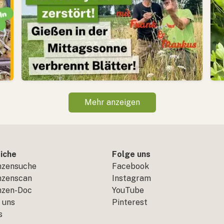
Mehr anzeigen
iche
Folge uns
nzensuche
Facebook
nzenscan
Instagram
nzen-Doc
YouTube
 uns
Pinterest
s