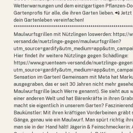
Wetterwarnungen und dem einzigartigen Pflanzen-Doc
Gartenprofis für alle, die ihren Garten lieben. 📲 Jetz
dein Gartenleben vereinfachen!
*********************************************************
Maulwurfsgrillen mit Nützlingen loswerden: https:/
versand.de/nuetzlinge-gegen/maulwurfsgrillen?
utm_source=gardify&utm_medium=app&utm_campaig
Hier findet ihr weitere Nützlinge gegen Schädlinge:
https://www.gruenteam-versand.de/nuetzlinge-gegen
utm_source=gardify&utm_medium=app&utm_campaig
Sensation im Garten! Gemeinsam mit Meta hat Marku
ausgegraben, das er seit 30 Jahren nicht mehr gesehe
Maulwurfsgrille (auch Werre genannt). Sie sieht aus 
einer anderen Welt und hat Bärenkräfte in ihren Gra
macht sie eigentlich in unserem Garten? Faszinieren
Baukünstler: Mit ihren kräftigen Vorderbeinen gräbt s
Gänge, genau wie ein Maulwurf. Man spürt richtig ih
man sie in der Hand hält! Jägerin & Feinschmeckerin: