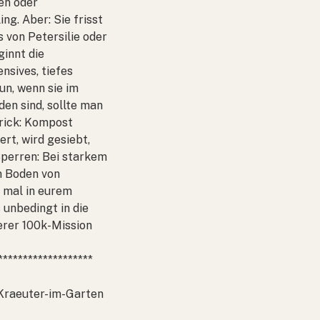
en oder
ng. Aber: Sie frisst
 von Petersilie oder
innt die
nsives, tiefes
un, wenn sie im
en sind, sollte man
Trick: Kompost
rt, wird gesiebt,
perren: Bei starkem
m Boden von
n mal in eurem
 unbedingt in die
erer 100k-Mission
*******************
Kraeuter-im-Garten