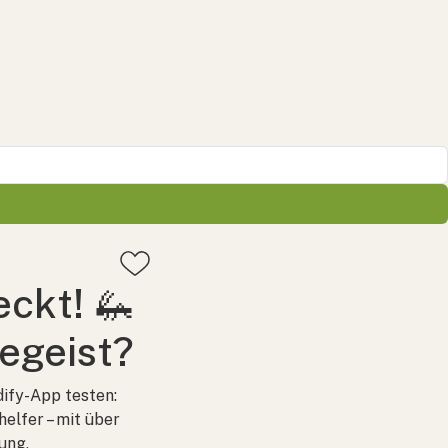
ckt! 🦗
egeist?
dify-App testen:
helfer – mit über
ung,