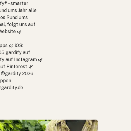
fy® – smarter
und ums Jahr alle
nfos Rund ums
l, folgt uns auf
Website 🌿
pps 🌿 iOS:
5 gardify auf
fy auf Instagram 🌿
uf Pinterest 🌿
n: ©gardify 2026
ippen
gardify.de