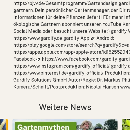
https://bjvv.de/Gesamtprogramm/Gartendesign gardi
gärtnern. Dein persönlicher Gartenmanager, der Dir r
Informationen für deine Pflanzen liefert! Für mehr I
ökologische Gärtnern abonniert unseren YouTube Kana
Social Media oder besucht unsere Website :) gardify 
https://www.gardify.de gardify App 🌿 Android:
https://play.google.com/store/search?q=gardify&c=a
https://apps.apple.com/app/apple-store/id152552940
Facebook 🌿 https://www.facebook.com/gardify gardi
https://www.instagram.com/gardify_official/ gardify a
https://www.pinterest.de/gardify_official/ Produktio
Gardify Solutions GmbH Autor/Regie: Dr. Markus Phl
Kamera/Schnitt/Postproduktion: Nicolai Hansen www.
Weitere News