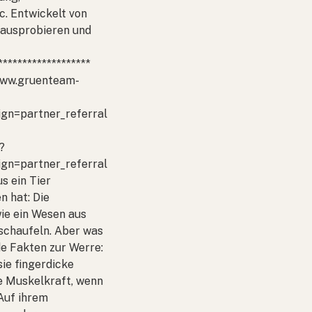
. Entwickelt von
t ausprobieren und
*******************
/www.gruenteam-
n=partner_referral
?
n=partner_referral
s ein Tier
n hat: Die
wie ein Wesen aus
bschaufeln. Aber was
de Fakten zur Werre:
ie fingerdicke
re Muskelkraft, wenn
 Auf ihrem