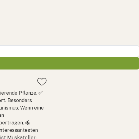
nierende Pflanze, ✅
ert. Besonders
anismus: Wenn eine
en
bertragen. 🐝
interessantesten
ist Muskateller-