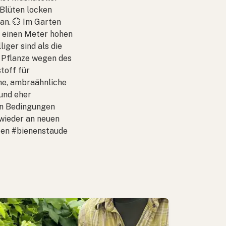
 Blüten locken
an. 💮 Im Garten
r einen Meter hohen
iger sind als die
e Pflanze wegen des
stoff für
me, ambraähnliche
 und eher
en Bedingungen
 wieder an neuen
ten #bienenstaude