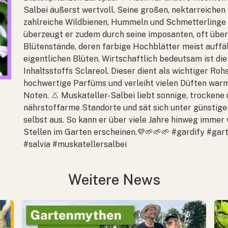
Salbei äußerst wertvoll. Seine großen, nektarreichen
zahlreiche Wildbienen, Hummeln und Schmetterlinge 
überzeugt er zudem durch seine imposanten, oft übe
Blütenstände, deren farbige Hochblätter meist auffäll
eigentlichen Blüten. Wirtschaftlich bedeutsam ist di
Inhaltsstoffs Sclareol. Dieser dient als wichtiger Roh
hochwertige Parfüms und verleiht vielen Düften war
Noten. 👃 Muskateller-Salbei liebt sonnige, trockene
nährstoffarme Standorte und sät sich unter günstig
selbst aus. So kann er über viele Jahre hinweg immer
Stellen im Garten erscheinen.💜🌱🌱🌱 #gardify #gar
#salvia #muskatellersalbei
Weitere News