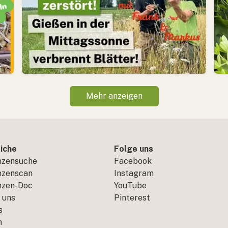
Mehr anzeigen
iche
Folge uns
nzensuche
Facebook
nzenscan
Instagram
nzen-Doc
YouTube
 uns
Pinterest
s
n